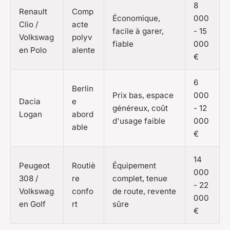
8
Renault
Comp
Économique,
000
Clio /
acte
facile à garer,
- 15
Volkswag
polyv
fiable
000
en Polo
alente
€
6
Berlin
Prix bas, espace
000
Dacia
e
généreux, coût
- 12
Logan
abord
d'usage faible
000
able
€
14
Peugeot
Routiè
Équipement
000
308 /
re
complet, tenue
- 22
Volkswag
confo
de route, revente
000
en Golf
rt
sûre
€