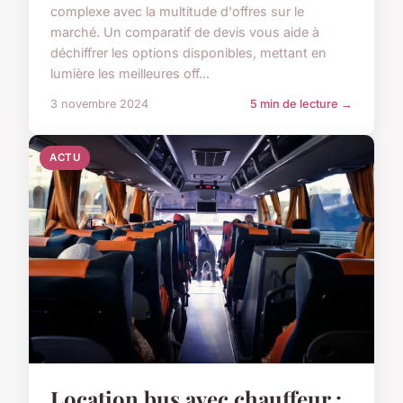
complexe avec la multitude d'offres sur le
marché. Un comparatif de devis vous aide à
déchiffrer les options disponibles, mettant en
lumière les meilleures off...
3 novembre 2024
5 min de lecture →
ACTU
Location bus avec chauffeur :