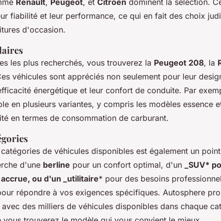
omme
Renault
,
Peugeot
, et
Citroën
dominent la sélection. C
ur fiabilité et leur performance, ce qui en fait des choix jud
itures d'occasion.
laires
es les plus recherchés, vous trouverez la
Peugeot 208
, la
Ces véhicules sont appréciés non seulement pour leur desig
efficacité énergétique et leur confort de conduite. Par exem
le en plusieurs variantes, y compris les modèles essence et 
ilité en termes de consommation de carburant.
égories
 catégories de véhicules disponibles est également un point
erche d'une
berline
pour un confort optimal, d'un
_SUV* po
ccrue, ou d'un _utilitaire
* pour des besoins professionnels
 pour répondre à vos exigences spécifiques. Autosphere pr
vec des milliers de véhicules disponibles dans chaque cat
e vous trouverez le modèle qui vous convient le mieux.