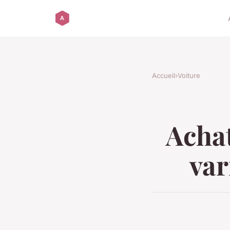
Accueil
›
Voiture
Achat
var