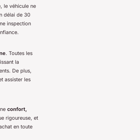
, le véhicule ne
un délai de 30
ne inspection
nfiance.
gne
. Toutes les
issant la
ents. De plus,
t assister les
ine
confort,
ue rigoureuse, et
 achat en toute