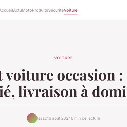
Accueil
Actu
Moto
Produits
Sécurité
Voiture
VOITURE
 voiture occasion :
ié, livraison à domi
Isaac
16 août 2024
6 min de lecture
I