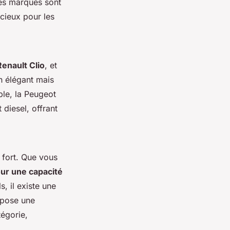
es marques sont
icieux pour les
Renault Clio
, et
n élégant mais
ple, la Peugeot
diesel, offrant
 fort. Que vous
ur une capacité
, il existe une
opose une
égorie,