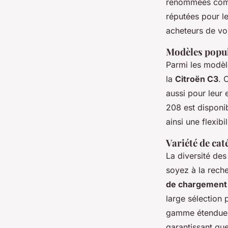
renommées c
réputées pour le
acheteurs de vo
Modèles popu
Parmi les modèl
la
Citroën C3
. 
aussi pour leur 
208 est disponib
ainsi une flexib
Variété de cat
La diversité des
soyez à la rech
de chargement a
large sélection
gamme étendue a
garantissant qu