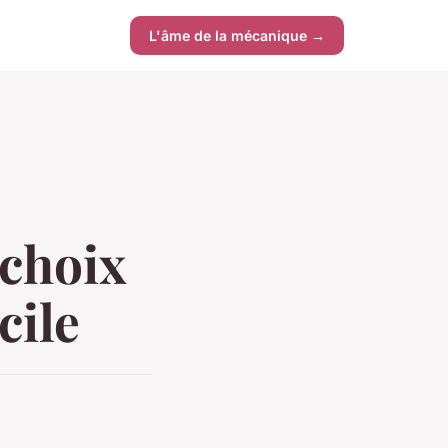
L'âme de la mécanique →
 choix
cile