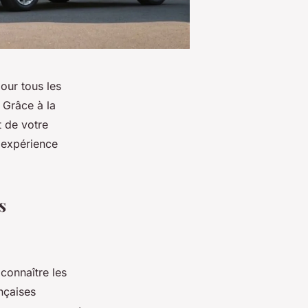
our tous les
 Grâce à la
t de votre
 expérience
s
e connaître les
nçaises