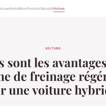
Accueil
Actu
Moto
Produits
Sécurité
Voiture
VOITURE
 sont les avantage
e de freinage régé
r une voiture hybri