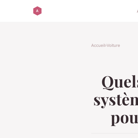
Accueil
›
Voiture
Quels
systèm
pou