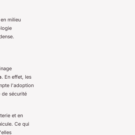
 en milieu
ologie
 dense.
einage
o
. En effet, les
mpte l'adoption
 de sécurité
terie et en
hicule. Ce qui
elles