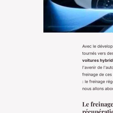
Avec le dévelop
tournés vers de
voitures hybri
l'avenir de l'au
freinage de ces 
: le freinage ré
nous allons abor
Le freinage
récupérati