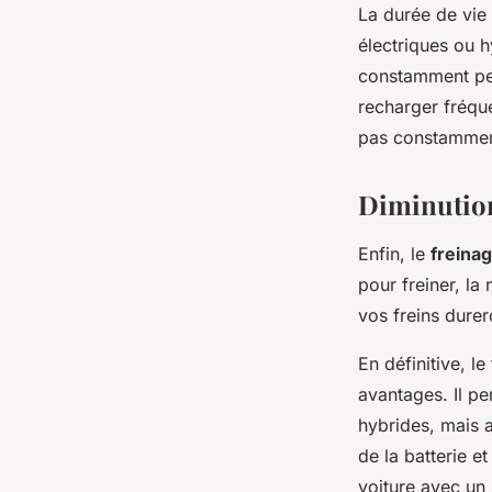
La durée de vie
électriques ou h
constamment pen
recharger fréque
pas constamment
Diminution
Enfin, le
freinag
pour freiner, la 
vos freins durer
En définitive, l
avantages. Il p
hybrides, mais a
de la batterie e
voiture avec un 