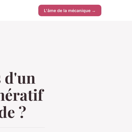
L'âme de la mécanique →
s d'un
nératif
de ?