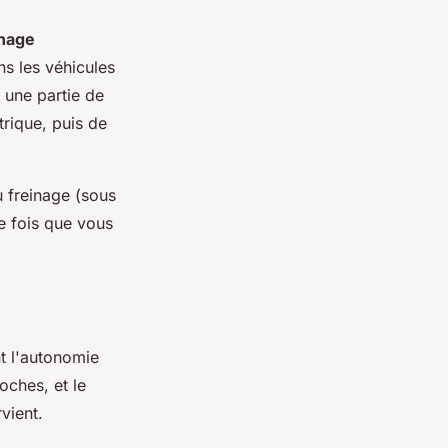
inage
ns les véhicules
 une partie de
trique, puis de
 freinage (sous
e fois que vous
t l'autonomie
oches, et le
vient.