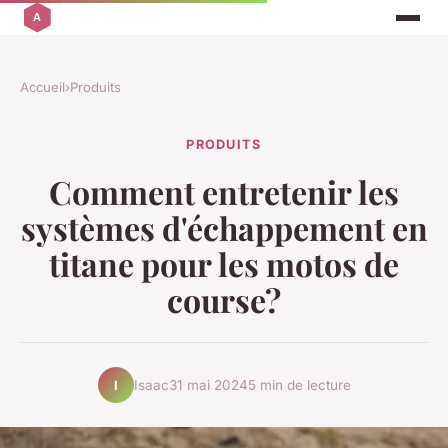
Accueil
›
Produits
PRODUITS
Comment entretenir les
systèmes d'échappement en
titane pour les motos de
course?
Isaac
31 mai 2024
5 min de lecture
I